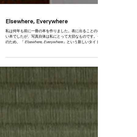
Elsewhere, Everywhere
私は何年も前に一冊の本を作りました。表に出ることのな
い本でしたが、写真自体は私にとって大切なものです。そ
のため、「 Elsewhere, Everywhere」という新しいタイトル
で再版することを考えています。 これは、ロンドン在住中
に仕事で頻繁に旅行していた頃に撮影した写真集です。特
にテーマはありません。ただ、いつも動き続けていた日々
を美しく記録したものです。 構成を見直し、写真も追加し
て、この本を改訂するために取り組んでいます。以前より
もずっと良いシリーズになりそうです。表紙のデザインに
ついてはまだ未完成で、どなたかの助けが必要です。印刷
と製本については京都の印刷会社と相談中です。特に小ロ
ットの書籍制作は非常に費用がかかるため、今は行き詰ま
っています。でも、とりあえずは前に進み続けようと思っ
ています。 デザインプロセスの一環として、コンビニで印
刷し、手綴じで仕上げた見本から、いくつかの画像を共有
させて頂きました。近いうちにまた近況を報告できること
を願っています。