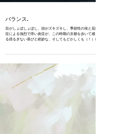
バランス.
目がしょぼしょぼし、頭がズキズキし、季節性の埃と花粉
症による強烈で痒い炎症が、この時期の京都を歩いて感じ
る揺るぎない喜びと絶妙な、そしてもどかしくも（！）微
妙なバランスを保っている。 外に出るのが怖い気がする、
でも同じくらいに、外に出るのが待ち遠しい。