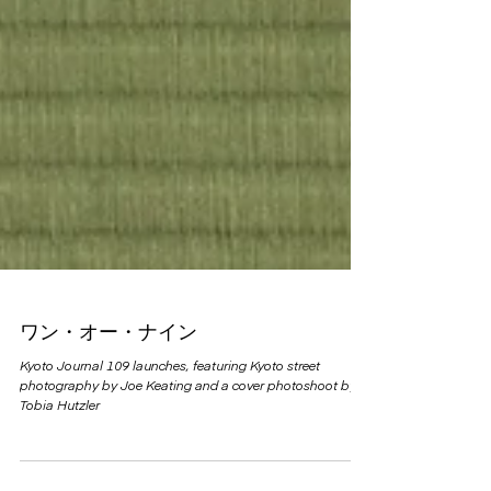
ワン・オー・ナイン
Kyoto Journal 109 launches, featuring Kyoto street
photography by Joe Keating and a cover photoshoot by